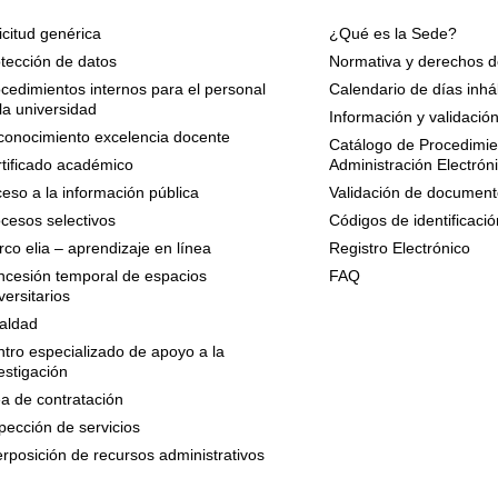
icitud genérica
¿Qué es la Sede?
tección de datos
Normativa y derechos d
cedimientos internos para el personal
Calendario de días inhá
la universidad
Información y validació
onocimiento excelencia docente
Catálogo de Procedimien
tificado académico
Administración Electrón
eso a la información pública
Validación de document
cesos selectivos
Códigos de identificació
co elia – aprendizaje en línea
Registro Electrónico
cesión temporal de espacios
FAQ
versitarios
aldad
tro especializado de apoyo a la
estigación
a de contratación
pección de servicios
erposición de recursos administrativos