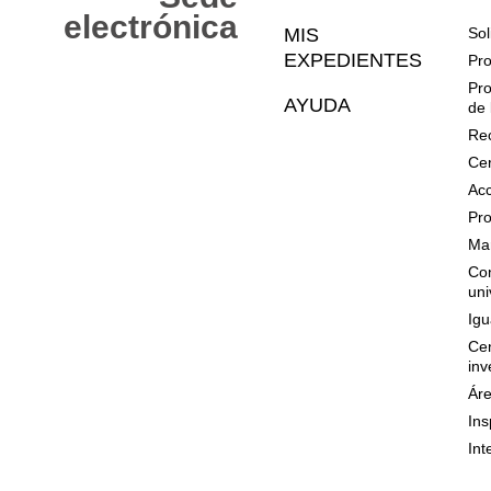
Web
electrónica
MIS
Sol
EXPEDIENTES
Pro
Pro
AYUDA
de 
Rec
Cer
Acc
Pro
Mar
Con
uni
Igu
Cen
inv
Áre
Ins
Int