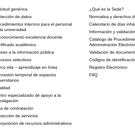
icitud genérica
¿Qué es la Sede?
tección de datos
Normativa y derechos d
cedimientos internos para el personal
Calendario de días inhá
la universidad
Información y validació
onocimiento excelencia docente
Catálogo de Procedimien
tificado académico
Administración Electrón
eso a la información pública
Validación de document
cesos selectivos
Códigos de identificació
co elia – aprendizaje en línea
Registro Electrónico
cesión temporal de espacios
FAQ
versitarios
aldad
tro especializado de apoyo a la
estigación
a de contratación
pección de servicios
erposición de recursos administrativos