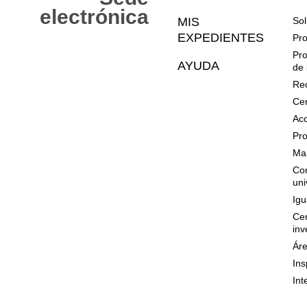
Web
electrónica
MIS
Sol
EXPEDIENTES
Pro
Pro
AYUDA
de 
Rec
Cer
Acc
Pro
Mar
Con
uni
Igu
Cen
inv
Áre
Ins
Int