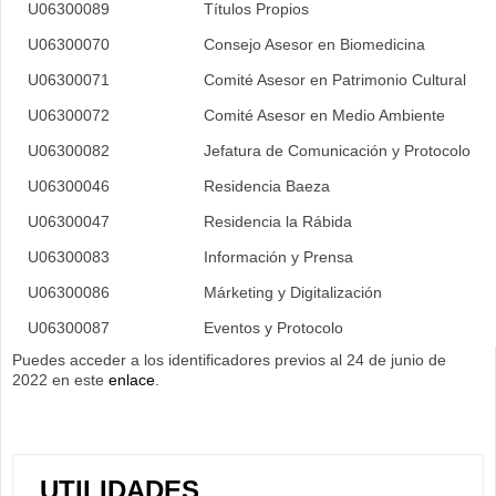
U06300089
Títulos Propios
U06300070
Consejo Asesor en Biomedicina
U06300071
Comité Asesor en Patrimonio Cultural
U06300072
Comité Asesor en Medio Ambiente
U06300082
Jefatura de Comunicación y Protocolo
U06300046
Residencia Baeza
U06300047
Residencia la Rábida
U06300083
Información y Prensa
U06300086
Márketing y Digitalización
U06300087
Eventos y Protocolo
Puedes acceder a los identificadores previos al 24 de junio de
2022 en este
enlace
.
UTILIDADES