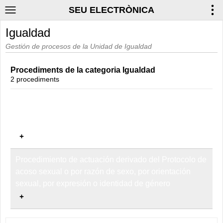
SEU ELECTRÒNICA
Igualdad
Gestión de procesos de la Unidad de Igualdad
Procediments de la categoria Igualdad
2 procediments
Solicitud para el cambio de nombre e identidad sexual
y/o de género de las personas trans e intersexuales
en la Universidad Internacional de Andalucía
Procedimiento de actuación derivado del Protocolo de
acoso sexual o por razón de sexo, por orientación
sexual, por expresión o identidad de género