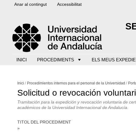
Anar al contingut
Accessibilitat
S
INICI
PROCEDIMENTS
ELS MEUS EXPEDI
Inici
Procedimientos internos para el personal de la Universidad
Port
Solicitud o revocación volunta
Tramitación para la expedición y revocación voluntaria de cert
académicos de la Universidad Internacional de Andalucía.
TITOL DEL PROCEDIMENT
»