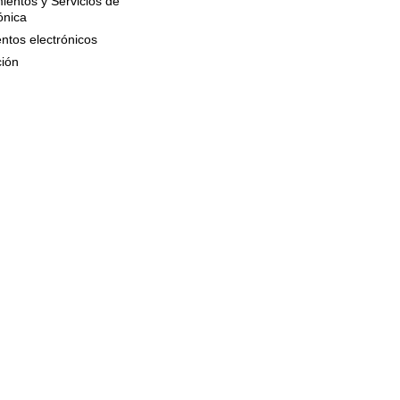
ientos y Servicios de
ónica
ntos electrónicos
ción