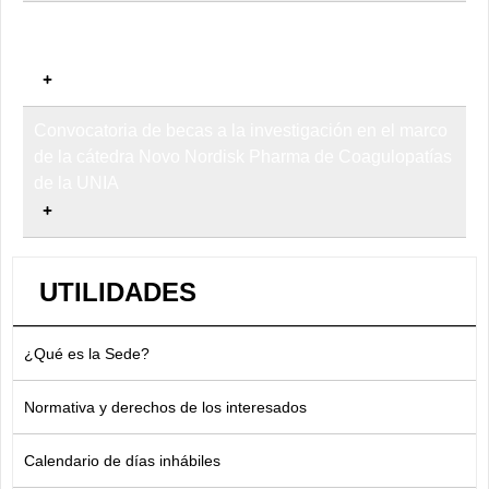
Convocatoria segunda edición Premios UNIA a las
publicaciones de excelencia
Convocatoria de becas a la investigación en el marco
de la cátedra Novo Nordisk Pharma de Coagulopatías
de la UNIA
UTILIDADES
¿Qué es la Sede?
Normativa y derechos de los interesados
Calendario de días inhábiles