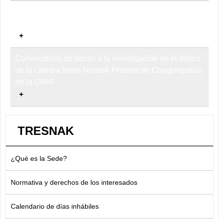
Convocatoria segunda edición Premios UNIA a las
publicaciones de excelencia
Convocatoria de becas a la investigación en el marco
de la cátedra Novo Nordisk Pharma de Coagulopatías
de la UNIA
TRESNAK
¿Qué es la Sede?
Normativa y derechos de los interesados
Calendario de días inhábiles