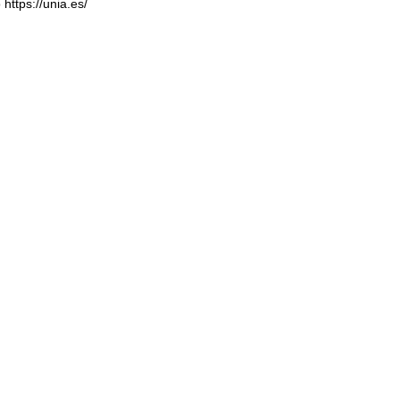
b
https://unia.es/