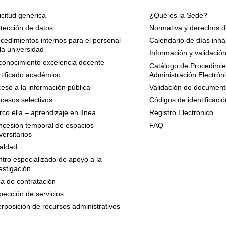
icitud genérica
¿Qué es la Sede?
tección de datos
Normativa y derechos d
cedimientos internos para el personal
Calendario de días inhá
la universidad
Información y validació
onocimiento excelencia docente
Catálogo de Procedimien
tificado académico
Administración Electrón
eso a la información pública
Validación de document
cesos selectivos
Códigos de identificació
co elia – aprendizaje en línea
Registro Electrónico
cesión temporal de espacios
FAQ
versitarios
aldad
tro especializado de apoyo a la
estigación
a de contratación
pección de servicios
erposición de recursos administrativos