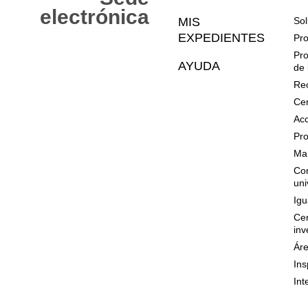
Web
electrónica
MIS
Sol
EXPEDIENTES
Pro
Pro
AYUDA
de 
Rec
Cer
Acc
Pro
Mar
Con
uni
Igu
Cen
inv
Áre
Ins
Int