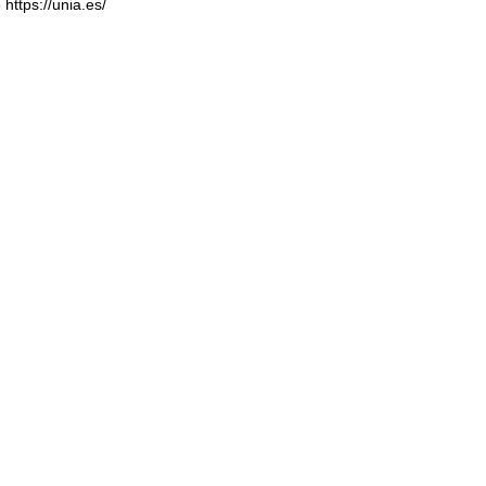
b
https://unia.es/