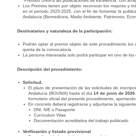
“Premios UNIA a las publicaciones de excelencia” con arreg
Los Premios tienen por objeto reconocer los mejores y más
en el periodo 2023-2025, con el fin de fomentar la publica
Andalucía (Biomedicina, Medio Ambiente, Patrimonio, Econom
Destinatarios y naturaleza de la participación:
Podrán optar al premio objeto de este procedimiento los a
quinta de la convocatoria.
La persona interesada solo podrá participar en uno de los 
Descripción del procedimiento:
Solicitud.
El plazo de presentación de las solicitudes de inscripc
Andalucía (BOUNIA) hasta el día
14 de junio de 2026
formulario oficial del presente procedimiento, aportand
En concreto deberá registrarse y adjuntarse la siguien
DNI, NIE o Pasaporte
Currículum Vitae
Documentación acreditativa del trabajo publicado
Verificación y listado provisional