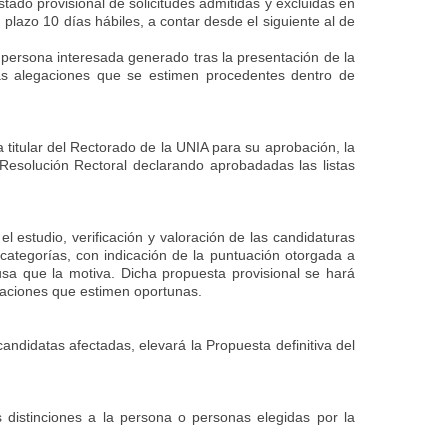
stado provisional de solicitudes admitidas y excluidas en
plazo 10 días hábiles, a contar desde el siguiente al de
 persona interesada generado tras la presentación de la
 las alegaciones que se estimen procedentes dentro de
titular del Rectorado de la UNIA para su aprobación, la
a Resolución Rectoral declarando aprobadadas las listas
l estudio, verificación y valoración de las candidaturas
ategorías, con indicación de la puntuación otorgada a
usa que la motiva. Dicha propuesta provisional se hará
egaciones que estimen oportunas.
ndidatas afectadas, elevará la Propuesta definitiva del
 distinciones a la persona o personas elegidas por la