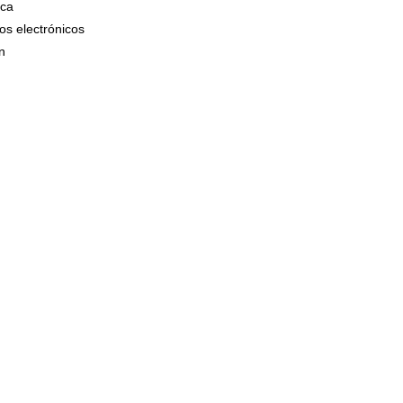
ica
os electrónicos
n