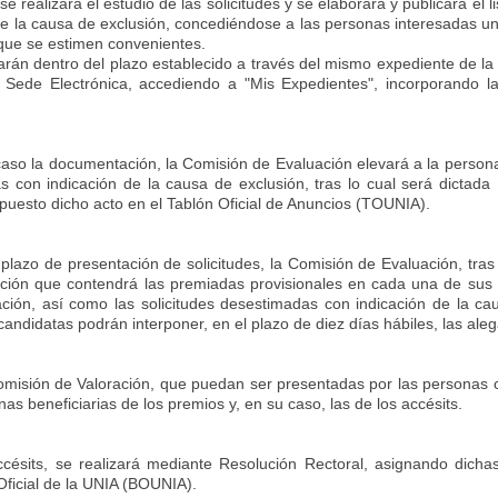
realizará el estudio de las solicitudes y se elaborará y publicará el li
e la causa de exclusión, concediéndose a las personas interesadas un 
 que se estimen convenientes.
arán dentro del plazo establecido a través del mismo expediente de la
la Sede Electrónica, accediendo a "Mis Expedientes", incorporando
aso la documentación, la Comisión de Evaluación elevará a la persona 
das con indicación de la causa de exclusión, tras lo cual será dictad
uesto dicho acto en el Tablón Oficial de Anuncios (TOUNIA).
lazo de presentación de solicitudes, la Comisión de Evaluación, tras e
ción que contendrá las premiadas provisionales en cada una de sus c
ación
, así como las solicitudes desestimadas con indicación de la ca
candidatas podrán interponer, en el plazo de diez días hábiles, las al
omisión de Valoración, que puedan ser presentadas por las personas ca
s beneficiarias de los premios y, en su caso, las de los accésits.
césits, se realizará mediante Resolución Rectoral, asignando dichas
Oficial de la UNIA (BOUNIA).