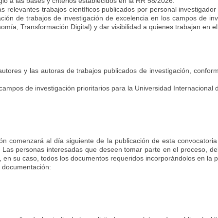
lo a las bases y criterios establecidos en la RR 58/2026
.
 relevantes trabajos científicos publicados por personal investigador
ción de trabajos de investigación de excelencia en los campos de inve
ía, Transformación Digital) y dar visibilidad a quienes trabajan en el
utores y las autoras de trabajos publicados de investigación, confor
campos de investigación prioritarios para la Universidad Internacional 
ión comenzará al día siguiente de la publicación de esta convocatoria 
. Las personas interesadas
que deseen tomar parte en el proceso, deb
o, en su caso, todos los documentos requeridos incorporándolos en la p
te documentación: