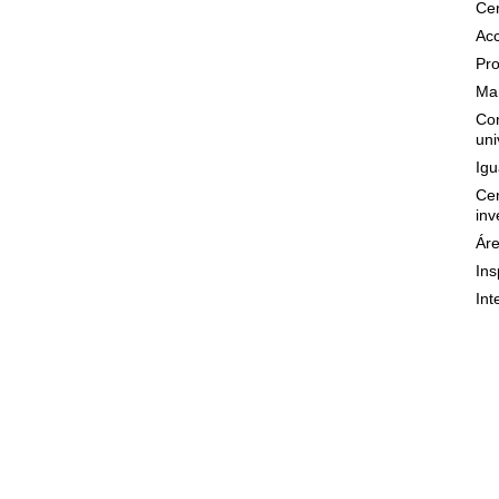
Cer
Acc
Pro
Mar
Con
uni
Igu
Cen
inv
Áre
Ins
Int