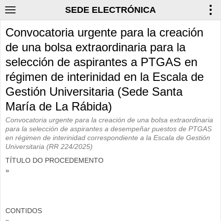
SEDE ELECTRÓNICA
Convocatoria urgente para la creación
de una bolsa extraordinaria para la
selección de aspirantes a PTGAS en
régimen de interinidad en la Escala de
Gestión Universitaria (Sede Santa
María de La Rábida)
Convocatoria urgente para la creación de una bolsa extraordinaria
para la selección de aspirantes a desempeñar puestos de PTGAS
en régimen de interinidad correspondiente a la Escala de Gestión
Universitaria (RR 224/2025)
TÍTULO DO PROCEDEMENTO
»
CONTIDOS
»