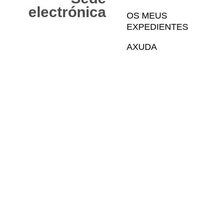
Web
electrónica
OS MEUS
EXPEDIENTES
AXUDA