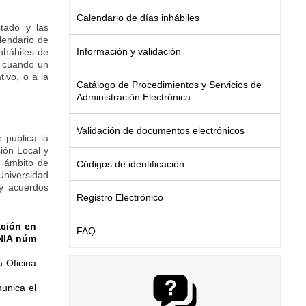
Calendario de días inhábiles
tado y las
lendario de
Información y validación
nhábiles de
.6 cuando un
ivo, o a la
Catálogo de Procedimientos y Servicios de
Administración Electrónica
Validación de documentos electrónicos
 publica la
ción Local y
l ámbito de
Códigos de identificación
Universidad
 y acuerdos
Registro Electrónico
ación en
FAQ
UNIA núm
a Oficina
munica el