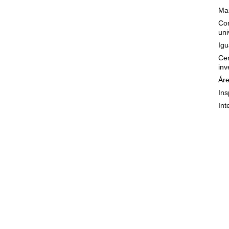
Mar
Con
uni
Igu
Cen
inv
Áre
Ins
Int