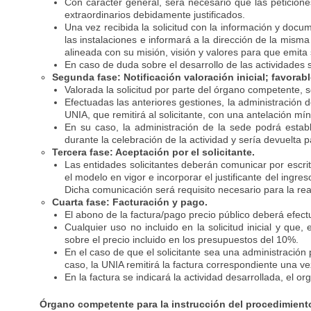
Con carácter general, será necesario que las peticione
extraordinarios debidamente justificados.
Una vez recibida la solicitud con la información y doc
las instalaciones e informará a la dirección de la misma
alineada con su misión, visión y valores para que emita 
En caso de duda sobre el desarrollo de las actividades 
Segunda fase: Notificación valoración inicial; favora
Valorada la solicitud por parte del órgano competente, se
Efectuadas las anteriores gestiones, la administración 
UNIA, que remitirá al solicitante, con una antelación mí
En su caso, la administración de la sede podrá establ
durante la celebración de la actividad y sería devuelta
Tercera fase: Aceptación por el solicitante.
Las entidades solicitantes deberán comunicar por escrit
el modelo en vigor e incorporar el justificante del ingre
Dicha comunicación será requisito necesario para la real
Cuarta fase: Facturación y pago.
El abono de la factura/pago precio público deberá efec
Cualquier uso no incluido en la solicitud inicial y qu
sobre el precio incluido en los presupuestos del 10%.
En el caso de que el solicitante sea una administración 
caso, la UNIA remitirá la factura correspondiente una v
En la factura se indicará la actividad desarrollada, el org
Órgano competente para la instrucción del procedimient