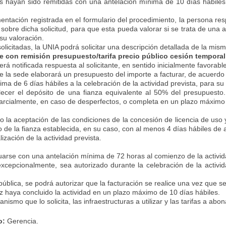
s hayan sido remitidas con una antelación mínima de 10 días hábiles p
umentación registrada en el formulario del procedimiento, la persona r
 sobre dicha solicitud, para que esta pueda valorar si se trata de una 
su valoración.
solicitadas, la UNIA podrá solicitar una descripción detallada de la mi
ble con remisión presupuesto/tarifa precio público cesión tempora
rá notificada respuesta al solicitante, en sentido inicialmente favorabl
de la sede elaborará un presupuesto del importe a facturar, de acuerdo
nima de 6 días hábiles a la celebración de la actividad prevista, para s
ecer el depósito de una fianza equivalente al 50% del presupuesto.
 parcialmente, en caso de desperfectos, o completa en un plazo máximo 
o la aceptación de las condiciones de la concesión de licencia de uso
so de la fianza establecida, en su caso, con al menos 4 días hábiles de a
ización de la actividad prevista.
tuarse con una antelación mínima de 72 horas al comienzo de la activid
e, excepcionalmente, sea autorizado durante la celebración de la activ
pública, se podrá autorizar que la facturación se realice una vez que s
ez haya concluido la actividad en un plazo máximo de 10 días hábiles.
anismo que lo solicita, las infraestructuras a utilizar y las tarifas a abon
o:
Gerencia.