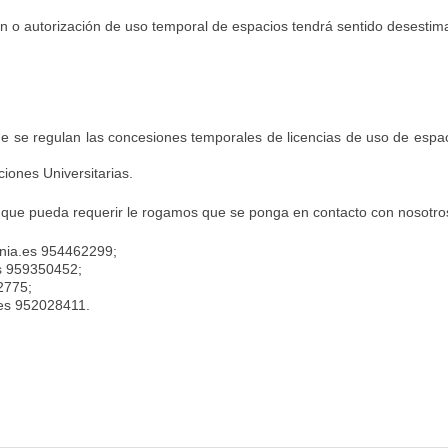
ión o autorización de uso temporal de espacios tendrá sentido desestima
que se regulan las concesiones temporales de licencias de uso de espa
ciones Universitarias.
l que pueda requerir le rogamos que se ponga en contacto con nosotros
unia.es 954462299;
es 959350452;
2775;
.es 952028411.