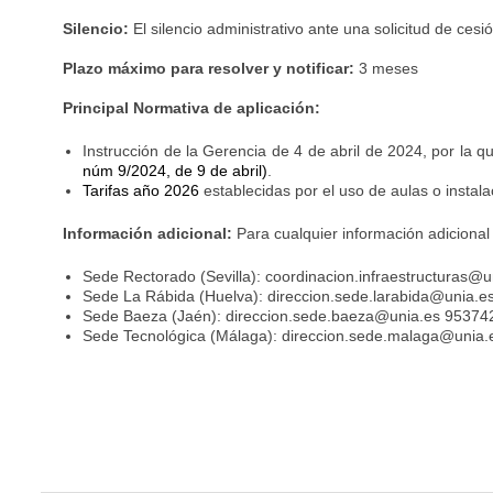
Silencio:
El silencio administrativo ante una solicitud de ces
Plazo máximo para resolver y notificar:
3 meses
Principal Normativa de aplicación:
Instrucción de la Gerencia de 4 de abril de 2024, por la 
núm 9/2024, de 9 de abril)
.
Tarifas año 2026
establecidas por el uso de aulas o instala
Información adicional:
Para cualquier información adiciona
Sede Rectorado (Sevilla): coordinacion.infraestructuras@
Sede La Rábida (Huelva): direccion.sede.larabida@unia.
Sede Baeza (Jaén): direccion.sede.baeza@unia.es 95374
Sede Tecnológica (Málaga): direccion.sede.malaga@unia