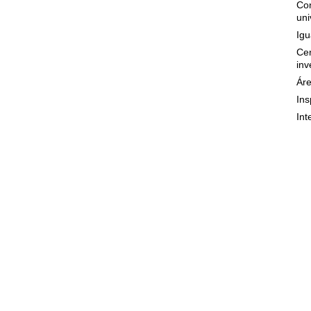
Con
uni
Igu
Cen
inv
Áre
Ins
Int