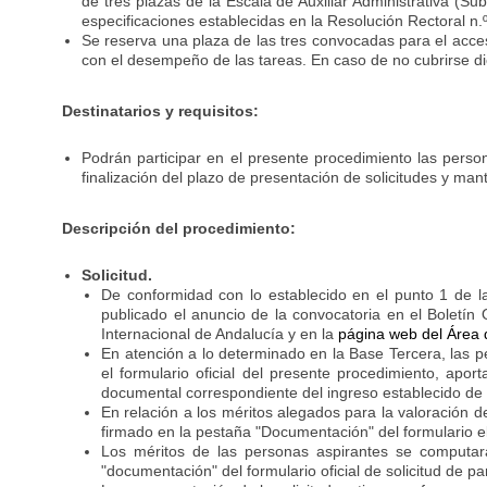
de tres plazas de la Escala de Auxiliar Administrativa (S
especificaciones establecidas en la Resolución Rectoral n.
Se reserva una plaza de las tres convocadas para el acce
con el desempeño de las tareas. En caso de no cubrirse d
Destinatarios y requisitos:
Podrán participar en el presente procedimiento las pers
finalización del plazo de presentación de solicitudes y m
Descripción del procedimiento:
Solicitud.
De conformidad con lo establecido en el punto 1 de la
publicado el anuncio de la convocatoria en el Boletín O
Internacional de Andalucía y en la
página web del Área
En atención a lo determinado en la Base Tercera, las p
el formulario oficial del presente procedimiento, apo
documental correspondiente del ingreso establecido de 
En relación a los méritos alegados para la valoración d
firmado en la pestaña "Documentación" del formulario 
Los méritos de las personas aspirantes se computarán
"documentación" del formulario oficial de solicitud de p