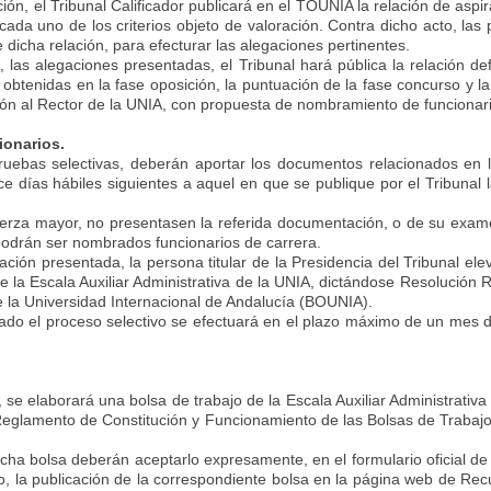
ición, el Tribunal Calificador publicará en el TOUNIA la relación de aspi
cada uno de los criterios objeto de valoración. Contra dicho acto, las
de dicha relación, para efecturar las alegaciones pertinentes.
o, las alegaciones presentadas, el Tribunal hará pública la relación d
s obtenidas en la fase oposición, la puntuación de la fase concurso y 
lación al Rector de la UNIA, con propuesta de nombramiento de funcionar
onarios.
ruebas selectivas, deberán aportar los documentos relacionados en 
e días hábiles siguientes a aquel en que se publique por el Tribunal la
fuerza mayor, no presentasen la referida documentación, o de su exam
odrán ser nombrados funcionarios de carrera.
ción presentada, la persona titular de la Presidencia del Tribunal ele
 la Escala Auxiliar Administrativa de la UNIA, dictándose Resolución Re
e la Universidad Internacional de Andalucía (BOUNIA).
do el proceso selectivo se efectuará en el plazo máximo de un mes d
vo, se elaborará una bolsa de trabajo de la Escala Auxiliar Administrat
 Reglamento de Constitución y Funcionamiento de las Bolsas de Trabajo
ha bolsa deberán aceptarlo expresamente, en el formulario oficial de p
o, la publicación de la correspondiente bolsa en la página web de Re