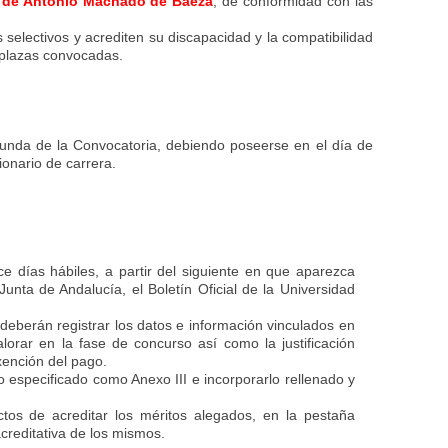
 de Antonio Machado de Baeza
, de conformidad con las
electivos y acrediten su discapacidad y la compatibilidad
 plazas convocadas.
gunda de la Convocatoria, debiendo poseerse en el día de
onario de carrera.
e días hábiles, a partir del siguiente en que aparezca
Junta de Andalucía, el Boletín Oficial de la Universidad
deberán registrar los datos e información vinculados en
lorar en la fase de concurso así como la justificación
xención del pago.
o especificado como Anexo III e incorporarlo rellenado y
ctos de acreditar los méritos alegados, en la pestaña
acreditativa de los mismos.