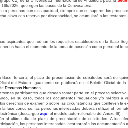
ubgrupo C2) de la Universidad Internacional de Andalucía para la
Sede
º 165/2026, que rigen las bases de la Convocatoria.
so a personas con discapacidad, siempre que se superen los procesos s
icha plaza con reserva por discapacidad, se acumulará a las restantes
onas aspirantes que reúnan los requisitos establecidos en la Base Se
antenerlos hasta el momento de la toma de posesión como personal funci
 Base Tercera, el plazo de presentación de solicitudes será de quinc
ficial del Estado. Igualmente se publicará en el Boletín Oficial de la 
 de Recursos Humanos
.
ersonas participantes que deseen tomar parte en el proceso selectivo 
rtando, en su caso, todos los documentos requeridos y/o méritos a va
los derechos de examen o sobre las circunstancias que conlleven la e
e la fase concurso, las personas interesadas deberán utilizar el format
electrónico (descargue
aquí
el modelo autorrellenable del Anexo III).
 al último día de plazo de presentación de solicitudes. A los efe
articipación, las personas interesadas incorporarán los documentación 