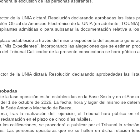
pondrá la exclusión de las personas aspirantes.
ector de la UNIA dictará Resolución declarando aprobadas las listas p
blón Oficial de Anuncios Electrónico de la UNIA (en adelante, TOUNIA)
spirantes admitidas o para subsanar la documentación relativa a los m
.
plazo establecido a través del mismo expediente del aspirante generado 
 a "Mis Expedientes", incorporando las alegaciones que se estimen pr
del Tribunal Calificador de la presente convocatoria se hará público a
ector de la UNIA dictará Resolución declarando aprobadadas las lista
probadas
 de la fase oposición están establecidas en la Base Sexta y en el Anexo
es del 1 de octubre de 2026. La fecha, hora y lugar del mismo se deter
en la Sede Antonio Machado de Baeza.
, tras la realización del ejercicio, el Tribunal hará público en e
 reclamación en el plazo de cinco días hábiles.
las calificaciones, se procederá a publicar por el Tribunal la relació
das. Las personas opositoras que no se hallen en dicha relación ten