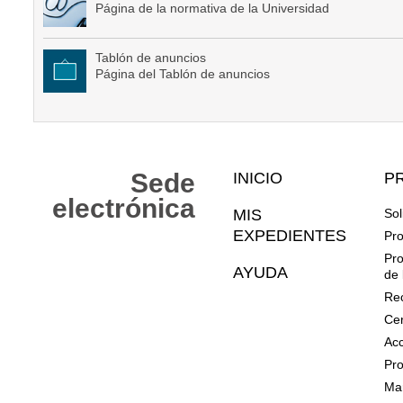
Página de la normativa de la Universidad
Tablón de anuncios
Página del Tablón de anuncios
Mapa
Sede
INICIO
P
Web
electrónica
MIS
Sol
EXPEDIENTES
Pro
Pro
AYUDA
de 
Rec
Cer
Acc
Pro
Mar